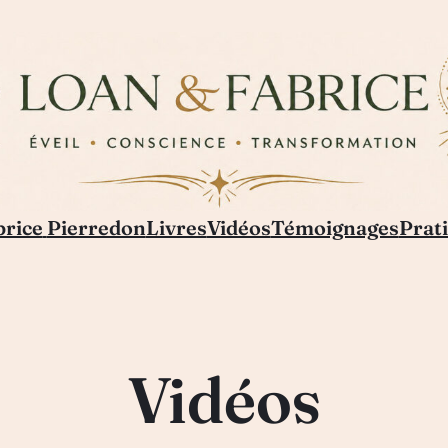
brice
Pierredon
Livres
Vidéos
Témoignages
Prati
Vidéos