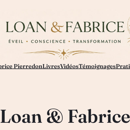
brice
Pierredon
Livres
Vidéos
Témoignages
Prati
Loan & Fabric