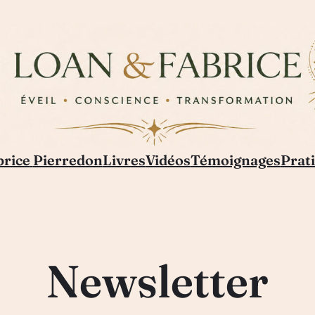
brice
Pierredon
Livres
Vidéos
Témoignages
Prati
Newsletter